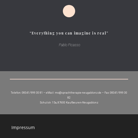
“Everything you can imagine is real”
Pablo Picasso
Telefon: 08341/999 30 81 – eMail: mo@sprachtherapie-neugablonz.de – Fax: 08341/999 30
82
Schulstr. 15a, 87600 Kaufbeuren-Neugablonz
Impressum