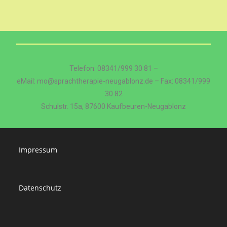
Telefon: 08341/999 30 81 –
eMail: mo@sprachtherapie-neugablonz.de – Fax: 08341/999
30 82
Schulstr. 15a, 87600 Kaufbeuren-Neugablonz
Impressum
Datenschutz